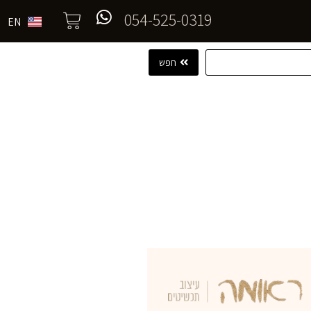
054-525-0319
EN
חפש