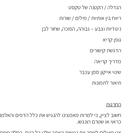
הגדלה / הקטנה של טקסט
ריווח בין אותיות / מילים / שורות
ניגודיות וצבע – גבוהה, הפוכה, שחור לבן
גופן קריא
הדגשת קישורים
מדריך קריאה
שינוי אייקון סמן עכבר
תיאור לתמונות
החרגות
חשוב לציין, כי למרות מאמצינו להנגיש את כלל הדפים והאלמנט
כראוי או שטרם הונגשו.
אנו פועלים לשפר את נגישות האתר שלנו כל העת, כחלק ממחו