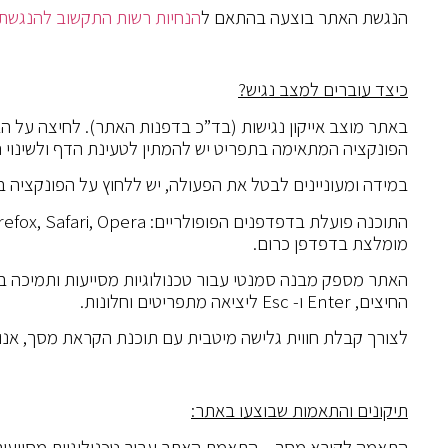
הנגשת האתר בוצעה בהתאם ל
הנחיות
רשות
התקשוב
להנגשת
כיצד עוברים למצב נגיש?
באתר מוצב אייקון נגישות (בד”כ בדפנות האתר). לחיצה על ה
הפונקציה המתאימה בתפריט יש להמתין לטעינת הדף ולשינוי ה
במידה ומעוניינים לבטל את הפעולה, יש ללחוץ על הפונקציה ב
מומלצת בדפדפן כרום.
האתר מספק מבנה סמנטי עבור טכנולוגיות מסייעות ותמיכה
החיצים, Enter ו- Esc ליציאה מתפריטים וחלונות.
לצורך קבלת חווית גלישה מיטבית עם תוכנת הקראת מסך, אנו ממליצים לשימ
תיקונים והתאמות שבוצעו
באתר:
התאמה לקורא מסך – התאמת האתר עבור טכנולוגיות מסייעות כגון  JAWS