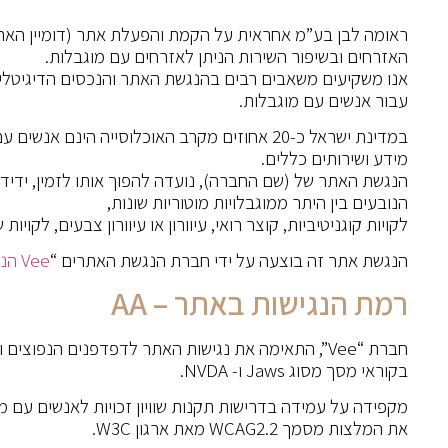
ראומה לבן בע”מ אחראית על הקמת והפעלת אתר (דומיין האתר).
האזרחים ובשיפור השירות הניתן לאזרחים עם מוגבלות.
אנו משקיעים משאבים רבים בהנגשת האתר והנכסים הדיגיטליים
עבור אנשים עם מוגבלות.
במדינת ישראל כ-20 אחוזים מקרב האוכלוסייה הינ
מידע ושירותים כללים.
הנגשת האתר של (שם החברה), נועדה להפוך אותו לזמין, ידידות
הנובעים בין היתר ממוגבלויות מוטוריות שונות,
לקויות קוגניטיביות, קוצר רואי, עיוורון או עיוורון צבעים, לקויו
הנגשת אתר זה בוצעה על ידי חברת הנגשת האתרים “
Vee
הנ
רמת הנגישות באתר – AA
חברת “Vee”, התאימה את נגישות האתר לדפדפנים הנפו
בקוראי מסך מסוג Jaws ו- NVDA.
את המלצות מסמך WCAG2.2 מאת ארגון W3C.