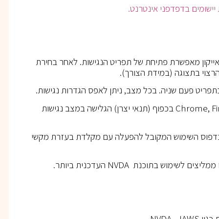
יישומים
בדפדפני
אינטרנט
.
אייקון מאפשרת פתיחת של תפריט הנגישות. לאחר בחירת
רצוי בתצוגה (במידת הצורך).
תפריט פעם שניה. בכל מצב, ניתן לאפס הגדרות נגישות.
התוכנה פועלת בדפדפנים הפופולריים: Chrome, Firefox, Safari, Opera בכפוף (תנאי יצרן) הגלישה במצב נגישות
 בדפוס השימוש המקובל להפעלה עם מקלדת בעזרת מקשי
וש בתוכנת NVDA העדכנית ביותר.
NVDA ,