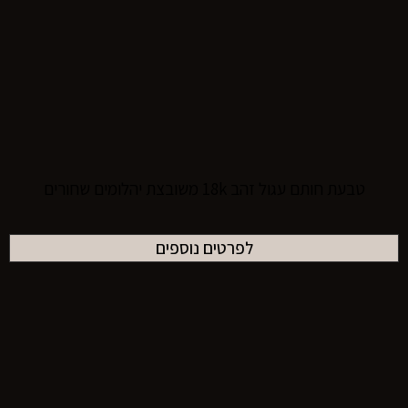
טבעת חותם עגול זהב 18k משובצת יהלומים שחורים
לפרטים נוספים