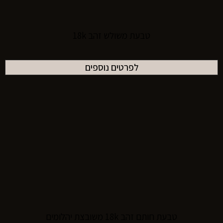
טבעת משולש זהב 18k
לפרטים נוספים
טבעת חותם זהב 18k משובצת יהלומים