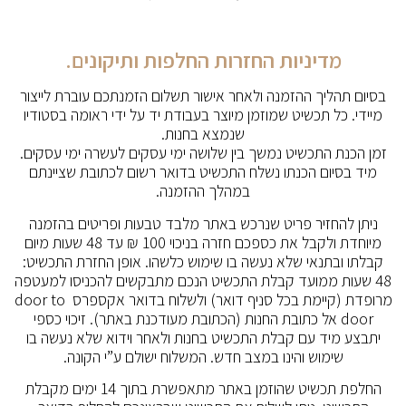
מדיניות החזרות החלפות ותיקונים.
בסיום תהליך ההזמנה ולאחר אישור תשלום הזמנתכם עוברת לייצור
מיידי. כל תכשיט שמוזמן מיוצר בעבודת יד על ידי ראומה בסטודיו
שנמצא בחנות.
זמן הכנת התכשיט נמשך בין שלושה ימי עסקים לעשרה ימי עסקים.
מיד בסיום הכנתו נשלח התכשיט בדואר רשום לכתובת שציינתם
במהלך ההזמנה.
ניתן להחזיר פריט שנרכש באתר מלבד טבעות ופריטים בהזמנה
מיוחדת ולקבל את כספכם חזרה בניכוי 100 ₪ עד 48 שעות מיום
קבלתו ובתנאי שלא נעשה בו שימוש כלשהו. אופן החזרת התכשיט:
48 שעות ממועד קבלת התכשיט הנכם מתבקשים להכניסו למעטפה
מרופדת (קיימת בכל סניף דואר) ולשלוח בדואר אקספרס door to
door אל כתובת החנות (הכתובת מעודכנת באתר). זיכוי כספי
יתבצע מיד עם קבלת התכשיט בחנות ולאחר וידוא שלא נעשה בו
שימוש והינו במצב חדש. המשלוח ישולם ע”י הקונה.
החלפת תכשיט שהוזמן באתר מתאפשרת בתוך 14 ימים מקבלת