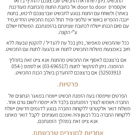
התכשיט. ניתן לשלוח את התכשיט שברצונכם להחליף בדואר
אקספרס door to door אל כתובת החנות (הכתובת מעודכנת
באתר) ולשוחח עם החנות בנוגע לתכשיט שברצונכם לרכוש, בחנות
ייגבה ההפרש באשראי טלפוני ומיד תחל הכנת התכשיט החדש,מיד
עם סיום הכנתו יישלח לכתובת שציינתם בהזמנתכם. המשלוח ישולם
ע”י הקונה.
ככל שהתכשיט מאפשר, ניתן בכל עת להגדיל / להקטין טבעות ללא
חיוב באמצעות משלוח התכשיט לחנות או בהגעה לחנות עם התכשיט.
אם ברצונכם לאסוף את התכשיט מהחנות אנא ציינו זאת בתהליך
ההזמנה. ניתן להתקשר לחנות (03-696517) או לסמס (054-
52503913) אם ברצונכם להתעדכן בשלב הכנת התכשיט.
פרטיות.
הפרטים שיימסרו בעת הזמנת תכשיט יישמרו במאגר הנתונים של
החברה וישמשו לצורך הזמנתכם בלבד ולא יימסרו לשום גורם אחר.
משלוח דואר אלקטרוני ללקוחות החברה בנוגע לדגמים חדשים יישלח
ללקוחות החברה בכל רבעון והיה ואינכם מעוניינים לקבל דואר מאתנו
אנא ציינו זאת במהלך הזמנתכם.
אחריות למוצרים שרכשתם.