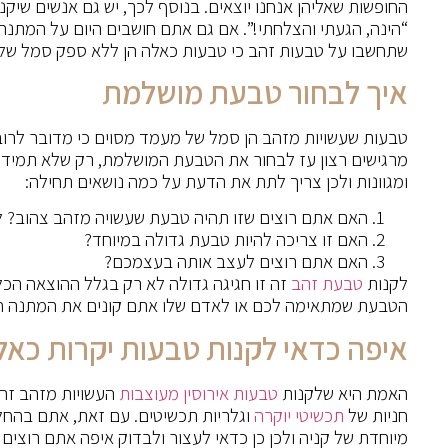
החופשות שאליהן אנחנו יוצאים. בנוסף לכך, יש גם אנשים שיקנו
“הינה, הגעתי והצלחתי!”. אם גם אתם חושבים היום על המתנה
שתחשבו על טבעות זהב כי טבעות כאלה הן ללא ספק סמל של
איך לבחור טבעת מושלמת
טבעות שעשויות מזהב הן סמל של מעמד מסוים כי מדובר לרוב
מרגישים רצון עז לבחור את הטבעת המושלמת, רק שלא תמיד ז
ומגוונות ולכן צריך לתת את הדעת על כמה נושאים תחילה:
האם אתם רוצים שזו תהיה טבעת שעשויה מזהב צהוב? לב
האם זו צריכה להיות טבעת גדולה במיוחד?
האם אתם רוצים לעצב אותה בעצמכם?
לקנות
טבעת זהב
זה זו חגיגה גדולה לא רק בגלל ההוצאה הכל
הטבעת שמתאימה לכם או לאדם שלו אתם קונים את המתנה ה
איפה כדאי לקנות טבעות יקרות כאל
האמת היא שלקנות
טבעות אירוסין מעוצבות
העשויות מזהב זה 
חניות של
תכשיטי יוקרה
וגלריות תכשיטים. עם זאת, אתם בהחלט
מיוחדת של קניה ולכן כן כדאי לעצור ולבדוק איפה אתם רוצ