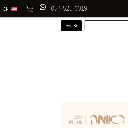
054-525-0319
EN
חפש