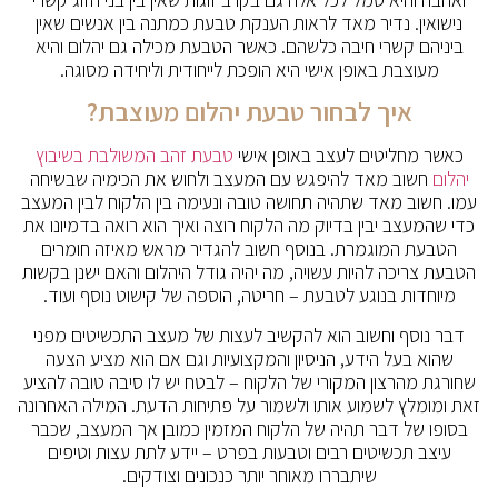
נישואין. נדיר מאד לראות הענקת טבעת כמתנה בין אנשים שאין
ביניהם קשרי חיבה כלשהם. כאשר הטבעת מכילה גם יהלום והיא
מעוצבת באופן אישי היא הופכת לייחודית וליחידה מסוגה.
איך לבחור טבעת יהלום מעוצבת?
כאשר מחליטים לעצב באופן אישי
טבעת זהב המשולבת בשיבוץ
יהלום
חשוב מאד להיפגש עם המעצב ולחוש את הכימיה שבשיחה
עמו. חשוב מאד שתהיה תחושה טובה ונעימה בין הלקוח לבין המעצב
כדי שהמעצב יבין בדיוק מה הלקוח רוצה ואיך הוא רואה בדמיונו את
הטבעת המוגמרת. בנוסף חשוב להגדיר מראש מאיזה חומרים
הטבעת צריכה להיות עשויה, מה יהיה גודל היהלום והאם ישנן בקשות
מיוחדות בנוגע לטבעת – חריטה, הוספה של קישוט נוסף ועוד.
דבר נוסף וחשוב הוא להקשיב לעצות של מעצב התכשיטים מפני
שהוא בעל הידע, הניסיון והמקצועיות וגם אם הוא מציע הצעה
שחורגת מהרצון המקורי של הלקוח – לבטח יש לו סיבה טובה להציע
זאת ומומלץ לשמוע אותו ולשמור על פתיחות הדעת. המילה האחרונה
בסופו של דבר תהיה של הלקוח המזמין כמובן אך המעצב, שכבר
עיצב תכשיטים רבים וטבעות בפרט – יידע לתת עצות וטיפים
שיתבררו מאוחר יותר כנכונים וצודקים.