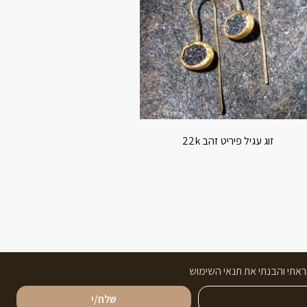
זוג עגיל פיריט זהב 22k
אתי והבנתי את תנאי השימוש
שלח/י